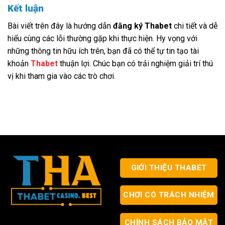
Kết luận
Bài viết trên đây là hướng dẫn
đăng ký Thabet
chi tiết và dễ
hiểu cùng các lỗi thường gặp khi thực hiện. Hy vọng với
những thông tin hữu ích trên, bạn đã có thể tự tin tạo tài
khoản
Thabet
thuận lợi. Chúc bạn có trải nghiệm giải trí thú
vị khi tham gia vào các trò chơi.
GIỚI THIỆU THABET
CHƠI CÓ TRÁCH NHIỆM
CHÍNH SÁCH BẢO MẬT