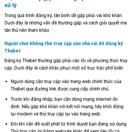
xử lý
Trong quá trình đăng ký, tân binh dễ gặp phải vài khó khăn.
Dưới đây là những vấn đề thường gặp và cách giải quyết mà
tân thủ nên tham khảo:
Người chơi không thể truy cập vào nhà cái để đăng ký
Thabet
Đăng ký Thabet thường gặp phải các lỗi về phương thức truy
cập. Dưới đây là cách khắc phục một số trục trặc phổ biến:
Người dùng cần truy cập vào trang web chính thức của
Thabet qua đường link được cung cấp chính chủ.
Trước khi đăng nhập, bạn cần dùng mạng internet ổn
định. Nếu gặp khó khăn với kết nối mạng, hãy khởi động
lại modem và thử truy cập lại vào trang web.
Đôi khi vấn đề xuất phát từ trình duyệt bạn đang sử dụng.
Thử truy cập lại bằng website khác để xem liệu lỗi có