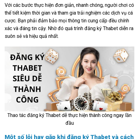
Với các bước thực hiện đơn giản, nhanh chóng, người chơi có
thể tiết kiệm thời gian và tham gia trải nghiệm các dịch vụ cá
cược. Bạn phải đảm bảo mọi thông tin cung cấp đều chính
xác và đáng tin cậy. Nhờ đó quá trình đăng ký Thabet diễn ra
suôn sẻ và hiệu quả nhất.
Thao tác đăng ký Thabet dễ thực hiện thành công ngay lần
đầu
Một số lỗi hay gặp khi đăng ký Thabet và cách