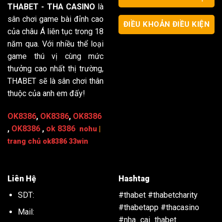
THABET - THA CASINO
là
sân chơi game bài đỉnh cao
ĐIỀU KHOẢN ĐIỀU KIỆN
của châu Á liên tục trong 18
năm qua. Với nhiều thể loại
game thú vị cùng mức
thưởng cao nhất thị trường,
THABET sẽ là sân chơi thân
thuộc của anh em đấy!
OK8386
,
OK8386
,
OK8386
,
OK8386
,
ok 8386
nohu
|
trang chủ ok8386
33win
Liên Hệ
Hashtag
SDT:
#thabet #thabetcharity
#thabetapp #thacasino
Mail:
#nha_cai_thabet