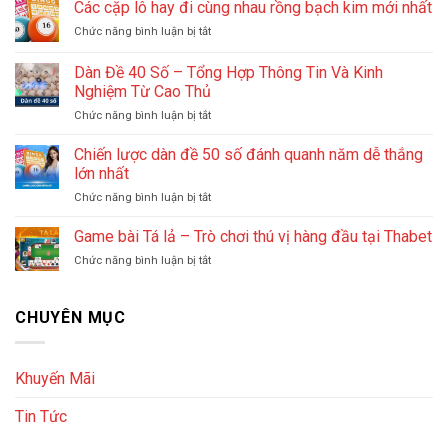
Bạch
Các cặp lô hay đi cùng nhau rồng bạch kim mới nhất
Kim
ở
Chức năng bình luận bị tắt
Miền
Các
Nam
cặp
Dàn Đề 40 Số – Tổng Hợp Thông Tin Và Kinh
Huyền
lô
Thoại
Nghiệm Từ Cao Thủ
hay
Trong
ở
Chức năng bình luận bị tắt
đi
Xổ
Dàn
cùng
Số
Đề
nhau
Chiến lược dàn đề 50 số đánh quanh năm dễ thắng
2024
40
rồng
lớn nhất
Số
bạch
ở
Chức năng bình luận bị tắt
–
kim
Chiến
Tổng
mới
lược
Game bài Tá lả – Trò chơi thú vị hàng đầu tại Thabet
Hợp
nhất
dàn
Thông
ở
Chức năng bình luận bị tắt
đề
Tin
Game
50
Và
bài
số
Kinh
Tá
CHUYÊN MỤC
đánh
Nghiệm
lả
quanh
Từ
–
năm
Cao
Trò
dễ
Thủ
Khuyến Mãi
chơi
thắng
thú
lớn
vị
Tin Tức
nhất
hàng
đầu