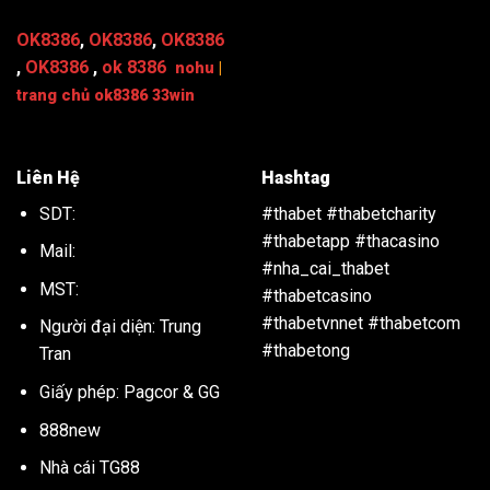
OK8386
,
OK8386
,
OK8386
,
OK8386
,
ok 8386
nohu
|
trang chủ ok8386
33win
Liên Hệ
Hashtag
SDT:
#thabet #thabetcharity
#thabetapp #thacasino
Mail:
#nha_cai_thabet
MST:
#thabetcasino
#thabetvnnet #thabetcom
Người đại diện: Trung
#thabetong
Tran
Giấy phép: Pagcor & GG
888new
Nhà cái TG88