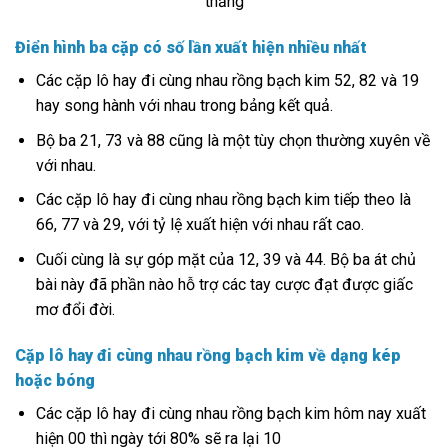
thắng
Điển hình ba cặp có số lần xuất hiện nhiều nhất
Các cặp lô hay đi cùng nhau rồng bạch kim 52, 82 và 19
hay song hành với nhau trong bảng kết quả.
Bộ ba 21, 73 và 88 cũng là một tùy chọn thường xuyên về
với nhau.
Các cặp lô hay đi cùng nhau rồng bạch kim tiếp theo là
66, 77 và 29, với tỷ lệ xuất hiện với nhau rất cao.
Cuối cùng là sự góp mặt của 12, 39 và 44. Bộ ba át chủ
bài này đã phần nào hỗ trợ các tay cược đạt được giấc
mơ đổi đời.
Cặp lô hay đi cùng nhau rồng bạch kim về dạng kép
hoặc bóng
Các cặp lô hay đi cùng nhau rồng bạch kim hôm nay xuất
hiện 00 thì ngày tới 80% sẽ ra lại 10