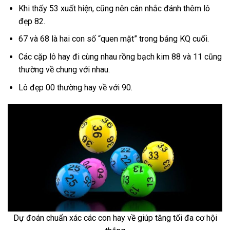
Khi thấy 53 xuất hiện, cũng nên cân nhắc đánh thêm lô
đẹp 82.
67 và 68 là hai con số “quen mặt” trong bảng KQ cuối.
Các cặp lô hay đi cùng nhau rồng bạch kim 88 và 11 cũng
thường về chung với nhau.
Lô đẹp 00 thường hay về với 90.
Dự đoán chuẩn xác các con hay về giúp tăng tối đa cơ hội