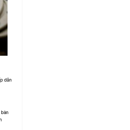
ấp dẫn
i bàn
h