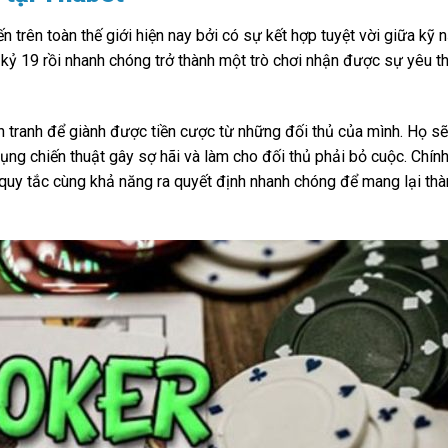
trên toàn thế giới hiện nay bởi có sự kết hợp tuyệt vời giữa kỹ 
kỷ 19 rồi nhanh chóng trở thành một trò chơi nhận được sự yêu th
ạnh tranh để giành được tiền cược từ những đối thủ của mình. Họ s
g chiến thuật gây sợ hãi và làm cho đối thủ phải bỏ cuộc. Chính 
 quy tắc cùng khả năng ra quyết định nhanh chóng để mang lại thà