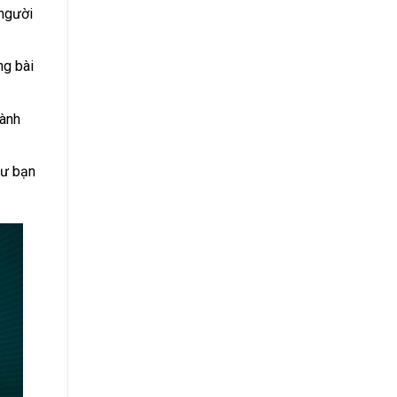
 người
ng bài
hành
hư bạn