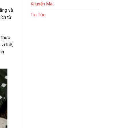
thắng
Khuyến Mãi
chơi
lớn
năng và
thú
nhất
Tin Tức
vị
ích từ
hàng
đầu
tại
Thabet
ẽ thực
vì thế,
nh