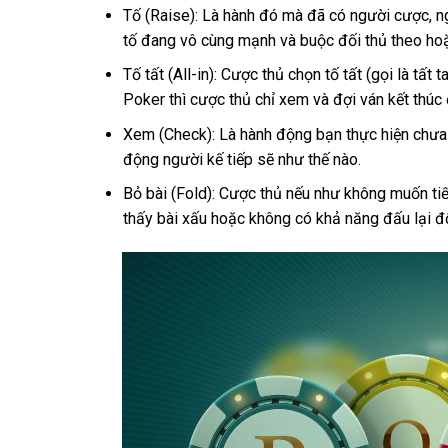
Tố (Raise): Là hành đó mà đã có người cược, ng
tố đang vô cùng mạnh và buộc đối thủ theo hoặ
Tố tất (All-in): Cược thủ chọn tố tất (gọi là tất 
Poker thì cược thủ chỉ xem và đợi ván kết thúc 
Xem (Check): Là hành động bạn thực hiện chưa
động người kế tiếp sẽ như thế nào.
Bỏ bài (Fold): Cược thủ nếu như không muốn tiế
thấy bài xấu hoặc không có khả năng đấu lại đối