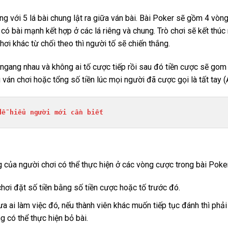
ng với 5 lá bài chung lật ra giữa ván bài. Bài Poker sẽ gồm 4 vòn
 có bài mạnh kết hợp ở các lá riêng và chung. Trò chơi sẽ kết thúc
ơi khác từ chối theo thì người tố sẽ chiến thắng.
ngang nhau và không ai tố cược tiếp rồi sau đó tiền cược sẽ gom
án chơi hoặc tổng số tiền lúc mọi người đã cược gọi là tất tay (Al
dễ hiểu người mới cần biết
g của người chơi có thể thực hiện ở các vòng cược trong bài Poke
 chơi đặt số tiền bằng số tiền cược hoặc tố trước đó.
a ai làm việc đó, nếu thành viên khác muốn tiếp tục đánh thì phải
 có thể thực hiện bỏ bài.